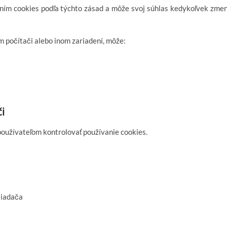
aním cookies podľa týchto zásad a môže svoj súhlas kedykoľvek zmen
m počítači alebo inom zariadení, môže:
i
užívateľom kontrolovať používanie cookies.
liadača