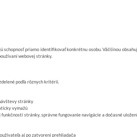
 schopnosť priamo identifikovať konkrétnu osobu. Väčšinou obsahu
používaní webovej stránky.
elené podľa rôznych kritérií.
 návštevy stránky
aticky vymažú
 funkčnosti stránky, správne fungovanie navigácie a dočasné uložen
oužívateľa aj po zatvorení prehliadača