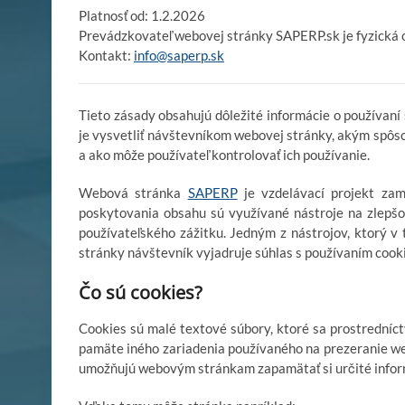
Platnosť od: 1.2.2026
Prevádzkovateľ webovej stránky SAPERP.sk je fyzická o
Kontakt:
info@saperp.sk
Tieto zásady obsahujú dôležité informácie o používan
je vysvetliť návštevníkom webovej stránky, akým spôs
a ako môže používateľ kontrolovať ich používanie.
Webová stránka
SAPERP
je vzdelávací projekt za
poskytovania obsahu sú využívané nástroje na zlepšov
používateľského zážitku. Jedným z nástrojov, ktorý v
stránky návštevník vyjadruje súhlas s používaním cook
Čo sú cookies?
Cookies sú malé textové súbory, ktoré sa prostredníc
pamäte iného zariadenia používaného na prezeranie web
umožňujú webovým stránkam zapamätať si určité inform