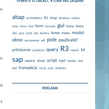
VYBERTE SI OBLASŤ, KTORÁ VÁS ZAUJÍMA
ie
abap
B1
blog
architektúra
databáza
eclipse
gui
form
hana
heslo
farba
firma
font
formulár
modul
lsmw
menu
kariéra
ides
java
jazyk
job
okno
pole
používateľ
oprávnenie
pdf
R3
query
prihlásenie
S4
report
produkcia
sap
ch
script
sqvi
sbwp
saperp
tabulka
test
transakcia
tlač
vývoj
zvuk
štruktúra
ej
REKLAMA
 a