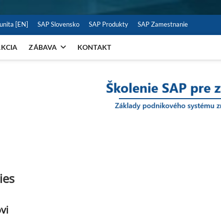
nita [EN]
SAP Slovensko
SAP Produkty
SAP Zamestnanie
KCIA
ZÁBAVA
KONTAKT
P pre používateľov
ies
vi