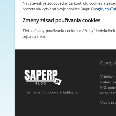
Návštevník je zodpovedný za kontrolu cookies a zása
prezerania vytvárať svoje cookies (napr.
Google
,
YouTu
Zmeny zásad používania cookies
Tieto zásady používania cookies môžu byť kedykoľvek
tejto stránke.
O proje
Vzdelávac
nielen z
R/3, pod
Informácie | Podpora | Aplikácie
lídra na t
Viac o pr