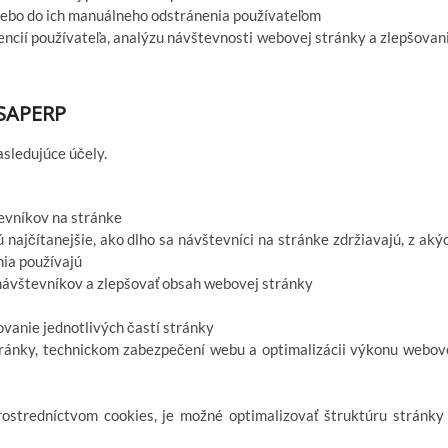
alebo do ich manuálneho odstránenia používateľom
encií používateľa, analýzu návštevnosti webovej stránky a zlepšovan
 SAPERP
sledujúce účely.
evníkov na stránke
 najčítanejšie, ako dlho sa návštevníci na stránke zdržiavajú, z aký
nia používajú
návštevníkov a zlepšovať obsah webovej stránky
vanie jednotlivých častí stránky
tránky, technickom zabezpečení webu a optimalizácii výkonu webov
stredníctvom cookies, je možné optimalizovať štruktúru stránky