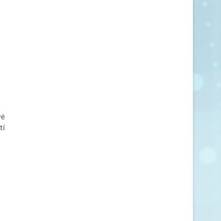
vé
tí