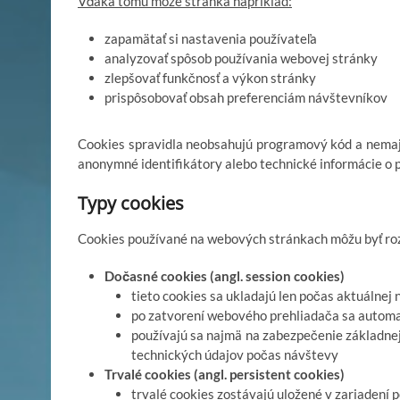
Vďaka tomu môže stránka napríklad:
zapamätať si nastavenia používateľa
analyzovať spôsob používania webovej stránky
zlepšovať funkčnosť a výkon stránky
prispôsobovať obsah preferenciám návštevníkov
Cookies spravidla neobsahujú programový kód a nemajú
anonymné identifikátory alebo technické informácie o 
Typy cookies
Cookies používané na webových stránkach môžu byť rozd
Dočasné cookies (angl. session cookies)
tieto cookies sa ukladajú len počas aktuálnej
po zatvorení webového prehliadača sa autom
používajú sa najmä na zabezpečenie základnej
technických údajov počas návštevy
Trvalé cookies (angl. persistent cookies)
trvalé cookies zostávajú uložené v zariadení p