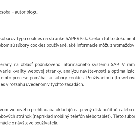
soba – autor blogu.
í súborov typu cookies na stránke SAPERP.sk. Cieľom tohto dokumen
obom sú súbory cookies používané, aké informácie môžu zhromažďov
meraný na oblasť podnikového informačného systému SAP. V rám
anie kvality webovej stránky, analýzu návštevnosti a optimalizác
 tomto procese pomáha, sú súbory cookies. Používaním tejto webov
ies v rozsahu uvedenom v týchto zásadách.
tvom webového prehliadača ukladajú na pevný disk počítača alebo 
ových stránok (napríklad mobilný telefón alebo tablet). Tieto súbo
ácie o návšteve používateľa.