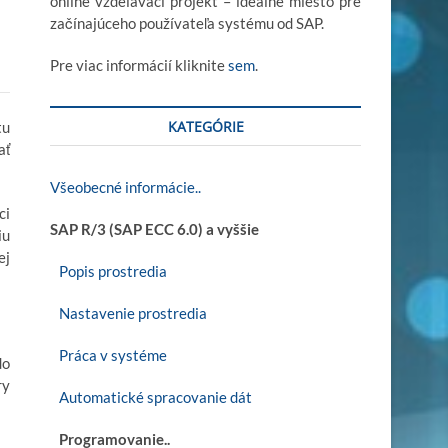
online vzdelávací projekt – ideálne miesto pre
začínajúceho používateľa systému od SAP.
Pre viac informácií kliknite
sem
.
KATEGÓRIE
tu
ať
Všeobecné informácie..
ci
SAP R/3 (SAP ECC 6.0) a vyššie
iu
ej
Popis prostredia
Nastavenie prostredia
Práca v systéme
do
ry
Automatické spracovanie dát
Programovanie..