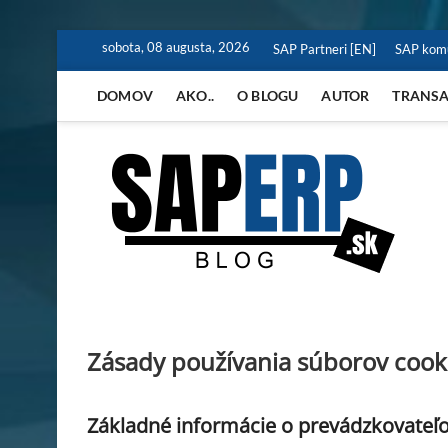
Skip
sobota, 08 augusta, 2026
SAP Partneri [EN]
SAP komu
to
content
DOMOV
AKO..
O BLOGU
AUTOR
TRANSA
SA
BLOG
Zásady používania súborov cook
Základné informácie o prevádzkovateľo