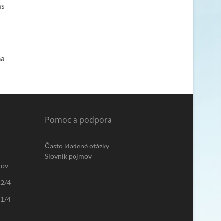
as
na
Pomoc a podpora
Často kladené otázky
Slovník pojmov
jov
 2/4
 1/4