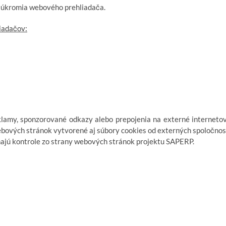
 súkromia webového prehliadača.
iadačov:
lamy, sponzorované odkazy alebo prepojenia na externé interneto
ebových stránok vytvorené aj súbory cookies od externých spoločnos
ehajú kontrole zo strany webových stránok projektu SAPERP.