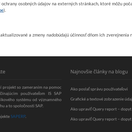
d ochrany osobných údajov na externých stránkach, ktoré môžu poč
be
).
 aktualizované a zmeny nadobúdajú účinnosť dňom ich zverejnenia 
kte
Najnovšie články na blogu
í projekt so zameraním na pomoc
Ako poslať správu používateľovi
ačínajúcim používateľom IS SAP
Grafické a textové zobrazenie úda
nikového systému od významného
rhu a to spoločnosti SAP.
Ako upraviť Query report – dopyt
ojekte
SAPERP
.
Ako upraviť Query report – dopyt