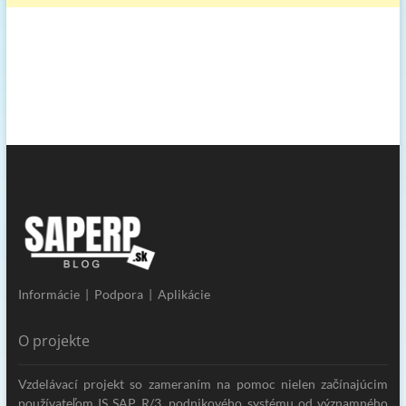
Informácie | Podpora | Aplikácie
O projekte
Vzdelávací projekt so zameraním na pomoc nielen začínajúcim
používateľom IS SAP R/3, podnikového systému od významného