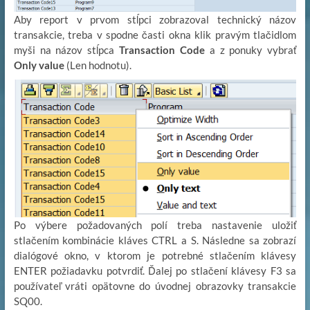
Aby report v prvom stĺpci zobrazoval technický názov
transakcie, treba v spodne časti okna klik pravým tlačidlom
myši na názov stĺpca
Transaction Code
a z ponuky vybrať
Only value
(Len hodnotu).
Po výbere požadovaných polí treba nastavenie uložiť
stlačením kombinácie kláves CTRL a S. Následne sa zobrazí
dialógové okno, v ktorom je potrebné stlačením klávesy
ENTER požiadavku potvrdiť. Ďalej po stlačení klávesy F3 sa
používateľ vráti opätovne do úvodnej obrazovky transakcie
SQ00.