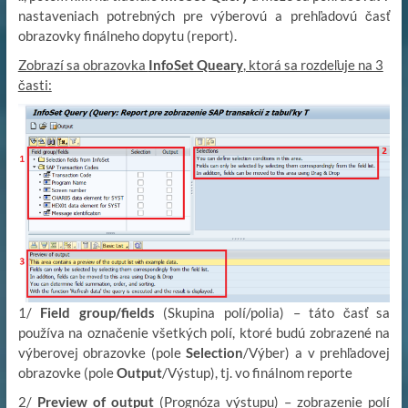
nastaveniach potrebných pre výberovú a prehľadovú časť
obrazovky finálneho dopytu (report).
Zobrazí sa obrazovka
InfoSet Queary
, ktorá sa rozdeľuje na 3
časti:
1/
Field group/fields
(Skupina polí/polia) – táto časť sa
používa na označenie všetkých polí, ktoré budú zobrazené na
výberovej obrazovke (pole
Selection
/Výber) a v prehľadovej
obrazovke (pole
Output
/Výstup), tj. vo finálnom reporte
2/
Preview of output
(Prognóza výstupu) – zobrazenie polí