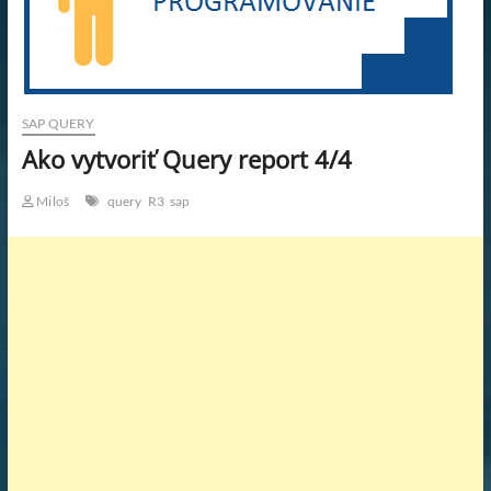
KAR
PRA
WOR
SAP QUERY
Ako vytvoriť Query report 4/4
PRA
Miloš
query
R3
sap
SK.