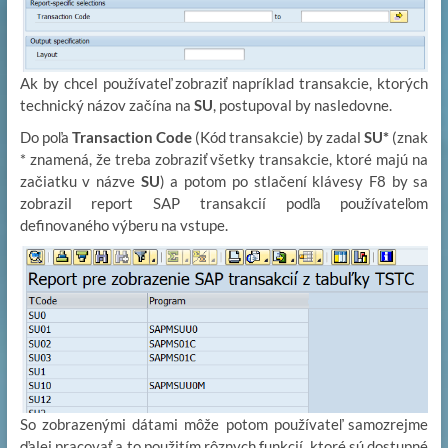
Ak by chcel používateľ zobraziť napríklad transakcie, ktorých
technický názov začína na
SU
, postupoval by nasledovne.
Do poľa
Transaction Code
(Kód transakcie) by zadal
SU*
(znak
* znamená, že treba zobraziť všetky transakcie, ktoré majú na
začiatku v názve
SU
) a potom po stlačení klávesy F8 by sa
zobrazil report SAP transakcií podľa používateľom
definovaného výberu na vstupe.
So zobrazenými dátami môže potom používateľ samozrejme
ďalej pracovať a to použitím rôznych funkcií, ktoré sú dostupné