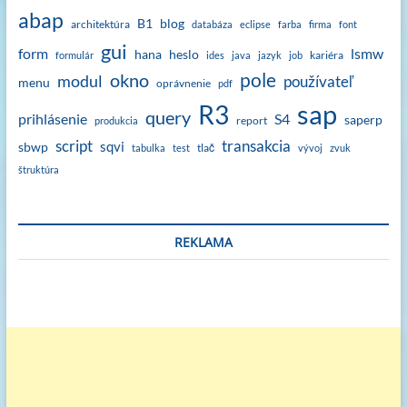
abap
B1
blog
architektúra
databáza
eclipse
farba
firma
font
gui
form
lsmw
hana
heslo
kariéra
formulár
ides
java
jazyk
job
okno
pole
modul
používateľ
menu
oprávnenie
pdf
sap
R3
query
prihlásenie
S4
saperp
report
produkcia
script
transakcia
sqvi
sbwp
tlač
tabulka
test
vývoj
zvuk
štruktúra
REKLAMA