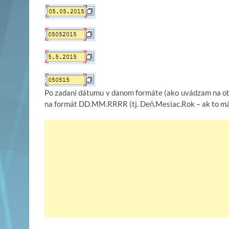
Po zadaní dátumu v danom formáte (ako uvádzam na ob
na formát DD.MM.RRRR (tj. Deň.Mesiac.Rok – ak to má 