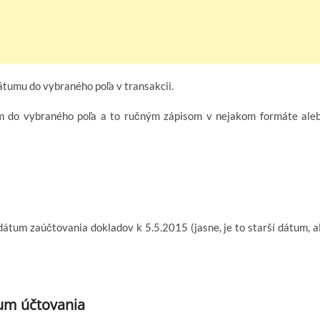
átumu do vybraného poľa v transakcii.
um do vybraného poľa a to ručným zápisom v nejakom formáte ale
dátum zaúčtovania dokladov k 5.5.2015 (jasne, je to starší dátum, a
um účtovania