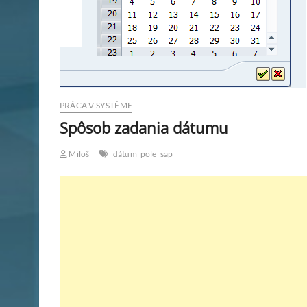
PRÁCA V SYSTÉME
Spôsob zadania dátumu
Miloš
dátum
pole
sap