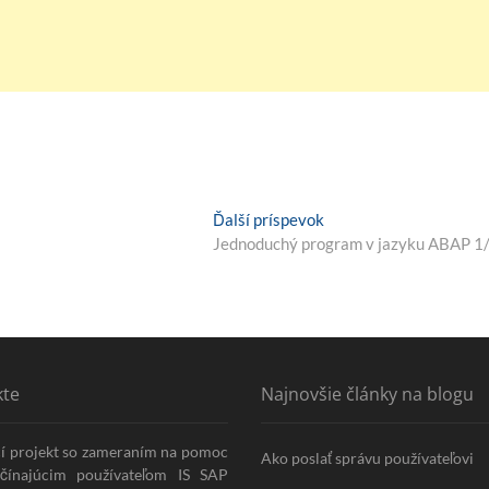
Next
Ďalší príspevok
post:
Jednoduchý program v jazyku ABAP 1
kte
Najnovšie články na blogu
í projekt so zameraním na pomoc
Ako poslať správu používateľovi
ačínajúcim používateľom IS SAP