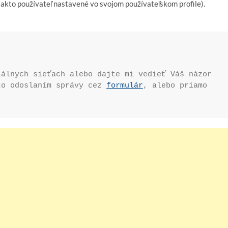
kto používateľ nastavené vo svojom používateľskom profile).
álnych sieťach alebo dajte mi vedieť Váš názor 
to odoslaním správy cez 
formulár
, alebo priamo 