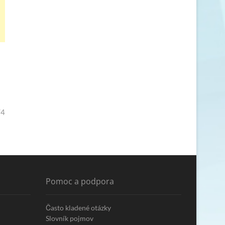
/4
Pomoc a podpora
Často kladené otázky
Slovník pojmov