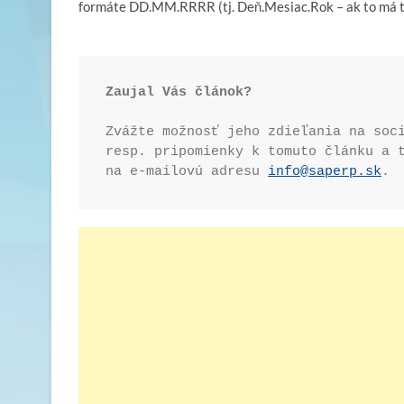
formáte DD.MM.RRRR (tj. Deň.Mesiac.Rok – ak to má ta
Zvážte možnosť jeho zdieľania na soci
resp. pripomienky k tomuto článku a 
na e-mailovú adresu 
info@saperp.sk
.