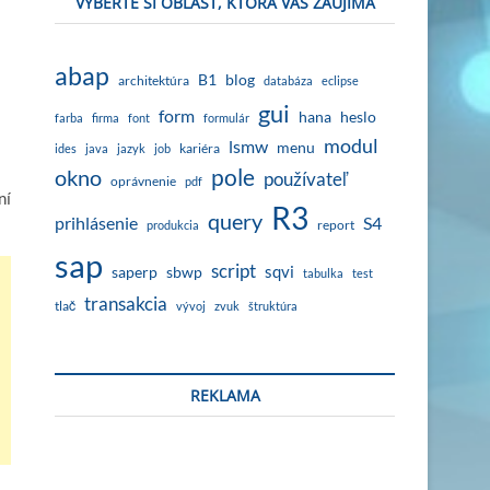
VYBERTE SI OBLASŤ, KTORÁ VÁS ZAUJÍMA
abap
B1
blog
architektúra
databáza
eclipse
gui
form
hana
heslo
farba
firma
font
formulár
modul
lsmw
menu
kariéra
ides
java
jazyk
job
okno
pole
používateľ
oprávnenie
pdf
ní
R3
query
prihlásenie
S4
report
produkcia
sap
script
sqvi
sbwp
saperp
tabulka
test
transakcia
tlač
vývoj
zvuk
štruktúra
REKLAMA