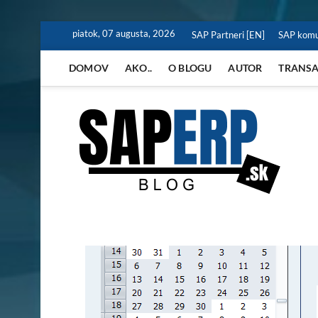
Skip
piatok, 07 augusta, 2026
SAP Partneri [EN]
SAP komu
to
content
DOMOV
AKO..
O BLOGU
AUTOR
TRANSA
SA
BLOG