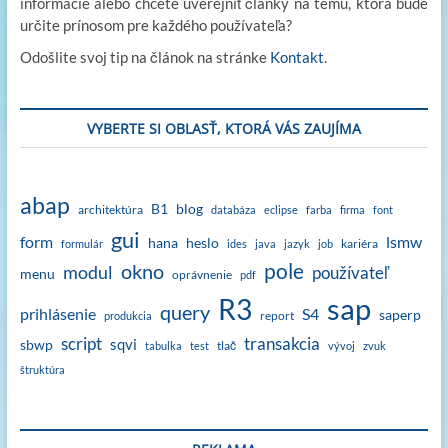
informácie alebo chcete uverejniť články na tému, ktorá bude
určite prínosom pre každého používateľa?
Odošlite svoj tip na článok na stránke
Kontakt
.
VYBERTE SI OBLASŤ, KTORÁ VÁS ZAUJÍMA
abap
B1
blog
architektúra
databáza
eclipse
farba
firma
font
gui
form
lsmw
hana
heslo
kariéra
formulár
ides
java
jazyk
job
okno
pole
modul
používateľ
menu
oprávnenie
pdf
sap
R3
query
prihlásenie
S4
saperp
report
produkcia
script
transakcia
sqvi
sbwp
tlač
tabulka
test
vývoj
zvuk
štruktúra