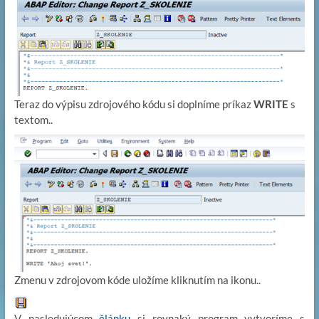
Teraz do výpisu zdrojového kódu si doplníme príkaz
WRITE
s
textom..
Zmenu v zdrojovom kóde uložíme kliknutím na ikonu..
V nasledujúcom
článku
si rovnaký program vytvoríme s