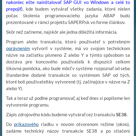
nakoniec ešte nainštalovať SAP GUI vo Windows a celé to
prepojiť
), kde budem vytvárať všetky zadania, ktoré nielen
počas školenia programovacieho jazyka ABAP budú
prezentované v rámci projektu SAPERP.sk vo forme článkov.
Skôr než začneme, najskôr ale jedna dôležitá informácia.
Program alebo transakcia, ktorú používateľ s potrebným
oprávnením
vytvoril v systéme, má vo svojom technickom
názve na začiatku písmeno Z alebo Y a týmto spôsobom sa
dostáva pre koncového používateľa k dispozícii celkom
šikovná pomôcka, ako bude môcť v systéme rozpoznať od seba
štandardne dodané transakcie so systémom SAP od tých,
ktoré boli používateľsky vytvorené (tj. začínajúce v názve na Z
alebo Y).
Tak a teraz už poďme programovať, aj keď dnes si popíšeme len
vytvorenie programu.
Zápis zdrojového kódu budeme vytvárať cez transakciu
SE38
.
Do
príkazového
riadku v novom otvorenom režime (okno),
zadáme technický názov transakcie SE38 a po stlačení