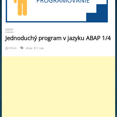
KAR
PRA
WOR
ABAP
Jednoduchý program v jazyku ABAP 1/4
PRA
Miloš
abap
R3
sap
SK.