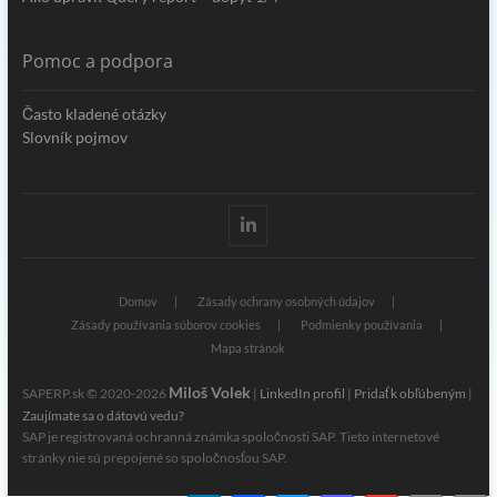
Pomoc a podpora
Často kladené otázky
Slovník pojmov
Linkedin
Domov
Zásady ochrany osobných údajov
Zásady používania súborov cookies
Podmienky používania
Mapa stránok
Miloš Volek
SAPERP.sk © 2020-2026
|
LinkedIn profil
|
Pridať k obľúbeným
|
Zaujímate sa o dátovú vedu?
SAP je registrovaná ochranná známka spoločnosti SAP. Tieto internetové
stránky nie sú prepojené so spoločnosťou SAP.