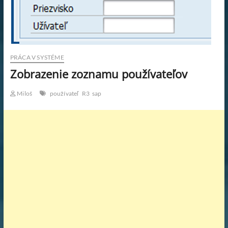
KAR
PRA
WOR
PRÁCA V SYSTÉME
Zobrazenie zoznamu používateľov
PRA
Miloš
používateľ
R3
sap
SK.