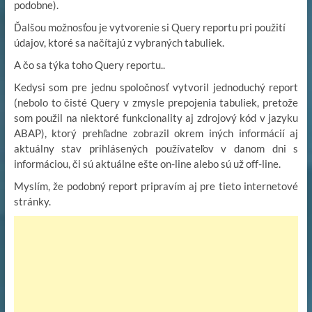
podobne).
Ďalšou možnosťou je vytvorenie si Query reportu pri použití
údajov, ktoré sa načítajú z vybraných tabuliek.
A čo sa týka toho Query reportu..
Kedysi som pre jednu spoločnosť vytvoril jednoduchý report
(nebolo to čisté Query v zmysle prepojenia tabuliek, pretože
som použil na niektoré funkcionality aj zdrojový kód v jazyku
ABAP), ktorý prehľadne zobrazil okrem iných informácií aj
aktuálny stav prihlásených používateľov v danom dni s
informáciou, či sú aktuálne ešte on-line alebo sú už off-line.
Myslím, že podobný report pripravím aj pre tieto internetové
stránky.