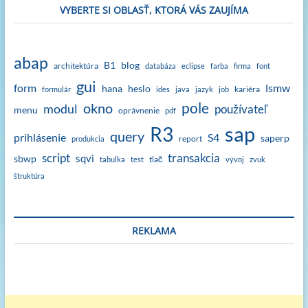
VYBERTE SI OBLASŤ, KTORÁ VÁS ZAUJÍMA
abap
B1
blog
architektúra
databáza
eclipse
farba
firma
font
gui
form
lsmw
hana
heslo
kariéra
formulár
ides
java
jazyk
job
okno
pole
modul
používateľ
menu
oprávnenie
pdf
sap
R3
query
prihlásenie
S4
saperp
report
produkcia
script
transakcia
sqvi
sbwp
tlač
tabulka
test
vývoj
zvuk
štruktúra
REKLAMA