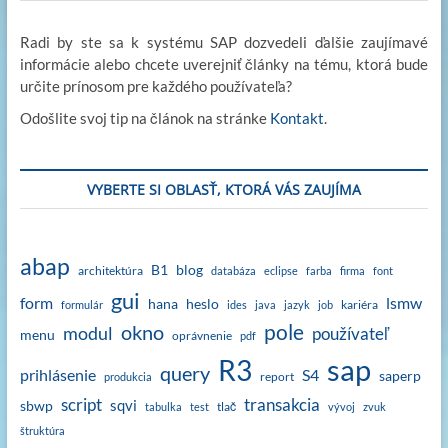
Radi by ste sa k systému SAP dozvedeli ďalšie zaujímavé
informácie alebo chcete uverejniť články na tému, ktorá bude
určite prínosom pre každého používateľa?
Odošlite svoj tip na článok na stránke
Kontakt
.
VYBERTE SI OBLASŤ, KTORÁ VÁS ZAUJÍMA
abap
B1
blog
architektúra
databáza
eclipse
farba
firma
font
gui
form
lsmw
hana
heslo
kariéra
formulár
ides
java
jazyk
job
okno
pole
modul
používateľ
menu
oprávnenie
pdf
sap
R3
query
prihlásenie
S4
saperp
report
produkcia
script
transakcia
sqvi
sbwp
tlač
tabulka
test
vývoj
zvuk
štruktúra