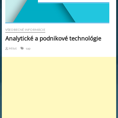
KAR
PRA
WOR
VŠEOBECNÉ INFORMÁCIE
Analytické a podnikové technológie
PRA
Miloš
sap
SK.