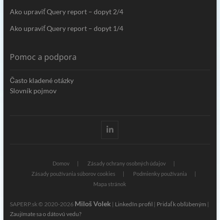
Ako upraviť Query report – dopyt 2/4
Ako upraviť Query report – dopyt 1/4
Pomoc a podpora
Často kladené otázky
Slovník pojmov
Linkedin
Domov
Zásady ochrany osobných údajov
Zásady používania súborov cookies
Podmienky používania
Mapa stránok
Miloš Volek
SAPERP.sk © 2020-2026
|
LinkedIn profil
|
Pridať k obľúbeným
|
Zaujímate sa o dátovú vedu?