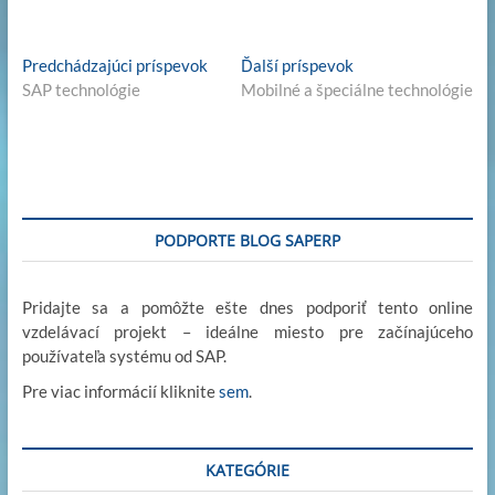
n
ac
w
as
m
m
o
k
e
itt
to
ail
ail
p
Navigácia
Previous
Next
Predchádzajúci príspevok
Ďalší príspevok
e
b
er
d
y
post:
post:
SAP technológie
Mobilné a špeciálne technológie
v
dI
o
o
Li
článku
n
o
n
n
k
k
PODPORTE BLOG SAPERP
Pridajte sa a pomôžte ešte dnes podporiť tento online
vzdelávací projekt – ideálne miesto pre začínajúceho
používateľa systému od SAP.
Pre viac informácií kliknite
sem
.
KATEGÓRIE