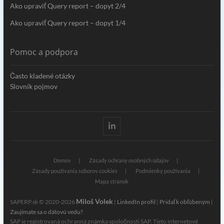
Ako upraviť Query report – dopyt 2/4
Ako upraviť Query report – dopyt 1/4
Pomoc a podpora
Často kladené otázky
Slovník pojmov
Linkedin
Domov
Zásady ochrany osobných údajov
Zásady používania súborov cookies
Podmienky používania
Mapa stránok
Miloš Volek
SAPERP.sk © 2020-2026
|
LinkedIn profil
|
Pridať k obľúbeným
|
Zaujímate sa o dátovú vedu?
SAP je registrovaná ochranná známka spoločnosti SAP. Tieto internetové