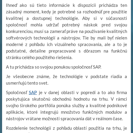
Ihneď ako sú tieto informácie k dispozícii prichádza ten
zásadný moment, kedy je potrebné sa rozhodnúť pre použitie
kvalitnej a dostupnej technológie. Aby si v súčasnosti
spoločnosť mohla udržať potrebný náskok pred svojou
konkurenciou, musí sa zamerať práve na používanie kvalitných
softvérových technológií a nástrojov. Tie by mali byť nielen
moderné z pohľadu ich vizuálneho spracovania, ale a to je
podstatné, detailne prepracované s dôrazom na funkčnú
stránku celého použitého riešenia.
A tu prichádza so svojou ponukou spoločnosť SAP.
Je všeobecne známe, že technológie v podstate riadia a
usmerňujú tento svet.
Spoločnosť
SAP
je v danej oblasti v popredí a to ako firma
poskytujúca skutočnú obchodnú hodnotu na trhu. V rámci
svojho širokého portfólia ponúka služby a kvalitné podnikové
aplikácie, ktoré integrujú množstvo funkčných modulov a
nástrojov vrátane možnosti spracovania dát v reálnom čase.
Rozdelenie technológií z pohľadu oblastí použitia na trhu, je