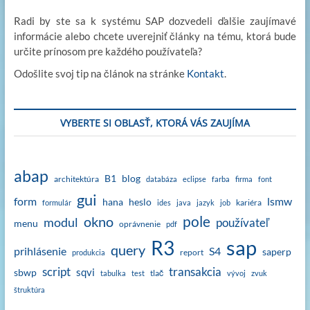
Radi by ste sa k systému SAP dozvedeli ďalšie zaujímavé
informácie alebo chcete uverejniť články na tému, ktorá bude
určite prínosom pre každého používateľa?
Odošlite svoj tip na článok na stránke
Kontakt
.
VYBERTE SI OBLASŤ, KTORÁ VÁS ZAUJÍMA
abap
B1
blog
architektúra
databáza
eclipse
farba
firma
font
gui
form
lsmw
hana
heslo
kariéra
formulár
ides
java
jazyk
job
okno
pole
modul
používateľ
menu
oprávnenie
pdf
sap
R3
query
prihlásenie
S4
saperp
report
produkcia
script
transakcia
sqvi
sbwp
tlač
tabulka
test
vývoj
zvuk
štruktúra