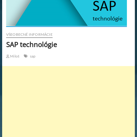
KAR
PRA
WOR
VŠEOBECNÉ INFORMÁCIE
SAP technológie
PRA
Miloš
sap
SK.