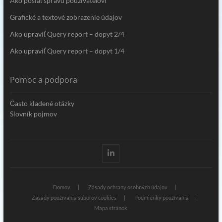
Ako poslať správu používateľovi
Grafické a textové zobrazenie údajov
Ako upraviť Query report – dopyt 2/4
Ako upraviť Query report – dopyt 1/4
Pomoc a podpora
Často kladené otázky
Slovník pojmov
Linkedin
Domov
Zásady ochrany osobných údajov
Zásady používania súborov cookies
Podmienky používania
Mapa stránok