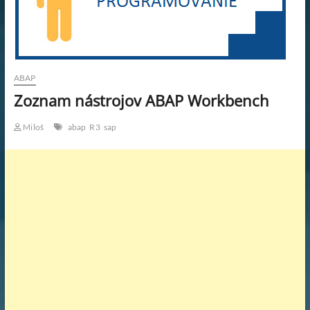
KAR
PRA
WOR
ABAP
Zoznam nástrojov ABAP Workbench
PRA
Miloš
abap
R3
sap
SK.