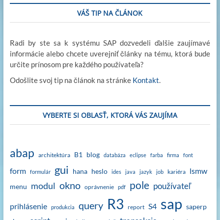
VÁŠ TIP NA ČLÁNOK
Radi by ste sa k systému SAP dozvedeli ďalšie zaujímavé
informácie alebo chcete uverejniť články na tému, ktorá bude
určite prínosom pre každého používateľa?
Odošlite svoj tip na článok na stránke
Kontakt
.
VYBERTE SI OBLASŤ, KTORÁ VÁS ZAUJÍMA
abap
B1
blog
architektúra
databáza
eclipse
farba
firma
font
gui
form
lsmw
hana
heslo
kariéra
formulár
ides
java
jazyk
job
okno
pole
modul
používateľ
menu
oprávnenie
pdf
sap
R3
query
prihlásenie
S4
saperp
report
produkcia