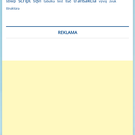
script
transakcia
sqvi
sbwp
tlač
tabulka
test
vývoj
zvuk
štruktúra
REKLAMA