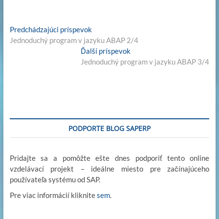
n
ac
w
as
m
m
o
k
e
itt
to
ail
ail
p
Navigácia
Previous
Predchádzajúci príspevok
e
b
er
d
y
post:
Jednoduchý program v jazyku ABAP 2/4
v
dI
o
o
Li
Next
Ďalší príspevok
článku
post:
Jednoduchý program v jazyku ABAP 3/4
n
o
n
n
k
k
PODPORTE BLOG SAPERP
Pridajte sa a pomôžte ešte dnes podporiť tento online
vzdelávací projekt – ideálne miesto pre začínajúceho
používateľa systému od SAP.
Pre viac informácií kliknite
sem
.