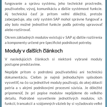
fungovanie a správu systému, jeho technické prostredie,
používateľov, vývoj, komunikáciu a ďalšie systémové funkcie.
Aj technická časť je pritom veľmi dôležitá, pretože
zabezpečuje, aby celý systém SAP mohol správne fungovať a
aby bolo možné jednotlivé funkcie podľa potreby upravovať
alebo rozširovať.
Okrem základných modulov existujú v SAP aj ďalšie rozšírenia
a komponenty určené pre špecifické podnikové potreby.
Moduly v ďalších článkoch
V nasledujúcich článkoch si niektoré vybrané moduly
postupne predstavíme.
Nepôjde pritom o podrobnú používateľskú ani technickú
dokumentáciu. Cieľom je najmä jednoduchým spôsobom
vysvetliť, na čo sa jednotlivé moduly používajú, do akej oblasti
patria a s akými podnikovými procesmi súvisia. Je dôležité
pripomenúť, že pri popise modulov nepôjdeme do veľkého
detailu. Podrobné vysvetlenie jednotlivých modulov, ich
funkcií, transakcií a vzájomných väzieb by si vyžadovalo veľké