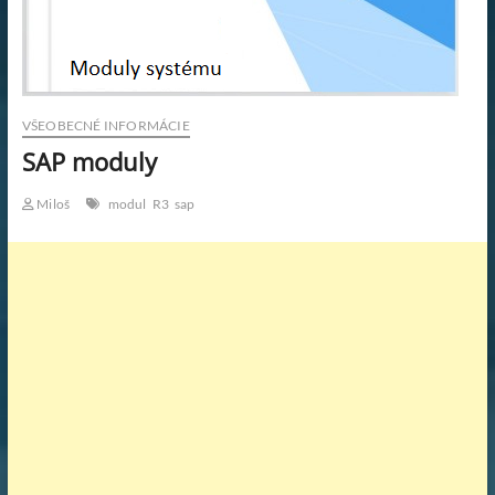
KAR
PRA
WOR
VŠEOBECNÉ INFORMÁCIE
SAP moduly
PRA
Miloš
modul
R3
sap
SK.