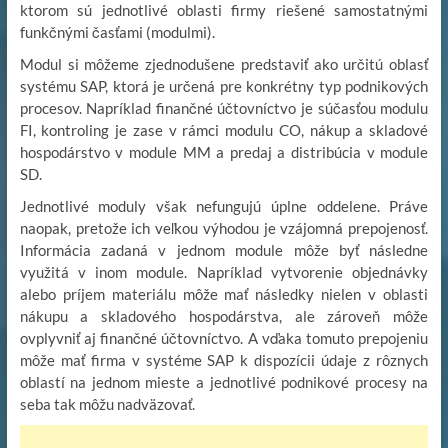
ktorom sú jednotlivé oblasti firmy riešené samostatnými
funkčnými časťami (modulmi).
Modul si môžeme zjednodušene predstaviť ako určitú oblasť
systému SAP, ktorá je určená pre konkrétny typ podnikových
procesov. Napríklad finančné účtovníctvo je súčasťou modulu
FI, kontroling je zase v rámci modulu CO, nákup a skladové
hospodárstvo v module MM a predaj a distribúcia v module
SD.
Jednotlivé moduly však nefungujú úplne oddelene. Práve
naopak, pretože ich veľkou výhodou je vzájomná prepojenosť.
Informácia zadaná v jednom module môže byť následne
využitá v inom module. Napríklad vytvorenie objednávky
alebo príjem materiálu môže mať následky nielen v oblasti
nákupu a skladového hospodárstva, ale zároveň môže
ovplyvniť aj finančné účtovníctvo. A vďaka tomuto prepojeniu
môže mať firma v systéme SAP k dispozícii údaje z rôznych
oblastí na jednom mieste a jednotlivé podnikové procesy na
seba tak môžu nadväzovať.