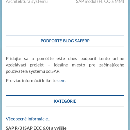
post:
post:
Architektúra systému
SAP modul (FI, CO a MM)
v
dI
o
o
Li
článku
n
o
n
n
k
k
PODPORTE BLOG SAPERP
Pridajte sa a pomôžte ešte dnes podporiť tento online
vzdelávací projekt – ideálne miesto pre začínajúceho
používateľa systému od SAP.
Pre viac informácií kliknite
sem
.
KATEGÓRIE
Všeobecné informácie..
SAP R/3 (SAP ECC 6.0) a vyššie