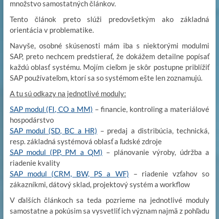
množstvo samostatných článkov.
Tento článok preto slúži predovšetkým ako základná
orientácia v problematike.
Navyše, osobné skúsenosti mám iba s niektorými modulmi
SAP, preto nechcem predstierať, že dokážem detailne popísať
každú oblasť systému. Mojím cieľom je skôr postupne priblížiť
SAP používateľom, ktorí sa so systémom ešte len zoznamujú.
A tu sú odkazy na jednotlivé moduly:
SAP modul (FI, CO a MM)
– financie, kontroling a materiálové
hospodárstvo
SAP modul (SD, BC a HR)
– predaj a distribúcia, technická,
resp. základná systémová oblasť a ľudské zdroje
SAP modul (PP, PM a QM)
– plánovanie výroby, údržba a
riadenie kvality
SAP modul (CRM, BW, PS a WF)
– riadenie vzťahov so
zákazníkmi, dátový sklad, projektový systém a workflow
V ďalších článkoch sa teda pozrieme na jednotlivé moduly
samostatne a pokúsim sa vysvetliť ich význam najmä z pohľadu