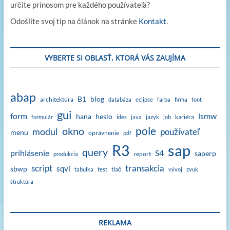
určite prínosom pre každého používateľa?
Odošlite svoj tip na článok na stránke
Kontakt
.
VYBERTE SI OBLASŤ, KTORÁ VÁS ZAUJÍMA
abap
B1
blog
architektúra
databáza
eclipse
farba
firma
font
gui
form
lsmw
hana
heslo
kariéra
formulár
ides
java
jazyk
job
okno
pole
modul
používateľ
menu
oprávnenie
pdf
sap
R3
query
prihlásenie
S4
saperp
report
produkcia
script
transakcia
sqvi
sbwp
tlač
tabulka
test
vývoj
zvuk
štruktúra
REKLAMA